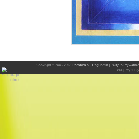
Copyright © 2006-2013
Ezosfera.pl
|
Regulamin
|
Polityka Prywatnoś
Sklep wykorzy