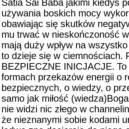
Satia Sai Baba jakimi kiedyś 
używania boskich mocy wykorzy
obawiając się skutków negaty
mu trwać w nieskończoność w n
mają duży wpływ na wszystko c
to dzieje się w ciemnościach.
BEZPIECZNE INICJACJE. To co
formach przekazów energii o r
bezpiecznych, o wiedzy, o prz
samo jak miłość (wiedza)Boga j
nie widzi nic złego w channelin
że nieznanymi sobie kodami u