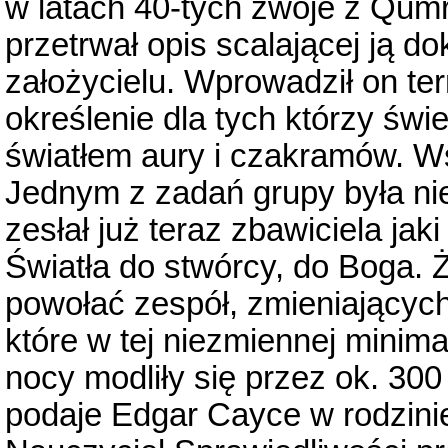
w latach 40-tych zwoje z Qum
przetrwał opis scalającej ją do
założycielu. Wprowadził on ter
określenie dla tych którzy ś
światłem aury i czakramów. Ws
Jednym z zadań grupy była ni
zesłał już teraz zbawiciela ja
Światła do stwórcy, do Boga. 
powołać zespół, zmieniających 
które w tej niezmiennej minima
nocy modliły się przez ok. 300 
podaje Edgar Cayce w rodzini