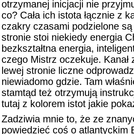
otrzymanej inicjacji nie przyjm
co? Cała ich istota łącznie z
czakry czasami podzielone są
stronie stoi niekiedy energia C
bezkształtna energia, inteligen
czego Mistrz oczekuje. Kanał 
lewej stronie liczne odprowad
niewiadomo gdzie. Tam właśnie 
stamtąd też otrzymują instrukcj
tutaj z kolorem istot jakie pok
Zadziwia mnie to, że ze znanyc
powiedzieć coś o atlantyckim B