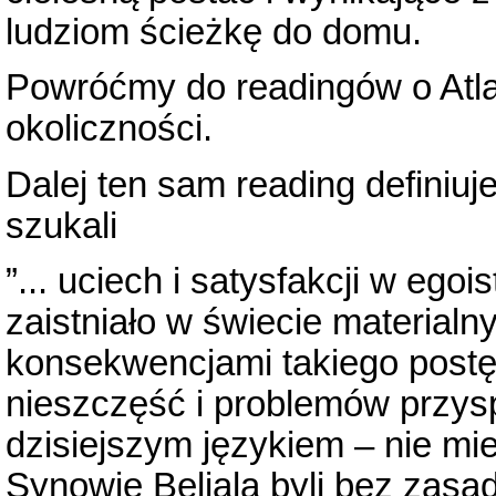
ludziom ścieżkę do domu.
Powróćmy do readingów o Atlan
okoliczności.
Dalej ten sam reading definiuje
szukali
”... uciech i satysfakcji w ego
zaistniało w świecie material
konsekwencjami takiego postę
nieszczęść i problemów przys
dzisiejszym językiem – nie m
Synowie Beliala byli bez zasad,