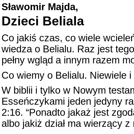
Sławomir Majda,
Dzieci Beliala
Co jakiś czas, co wiele wciel
wiedza o Belialu. Raz jest teg
pełny wgląd a innym razem mo
Co wiemy o Belialu. Niewiele 
W biblii i tylko w Nowym test
Esseńczykami jeden jedyny raz
2:16. “Ponadto jakaż jest zgo
albo jakiż dział ma wierzący z