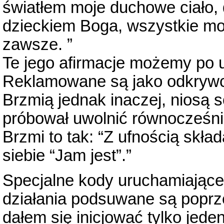
światłem moje duchowe ciało,
dzieckiem Boga, wszystkie moj
zawsze. ”
Te jego afirmacje możemy po u
Reklamowane są jako odkrywcz
Brzmią jednak inaczej, niosą s
próbował uwolnić równocześnie
Brzmi to tak: “Z ufnością skł
siebie “Jam jest”.”
Specjalne kody uruchamiając
działania podsuwane są poprzez
dałem się inicjować tylko jede