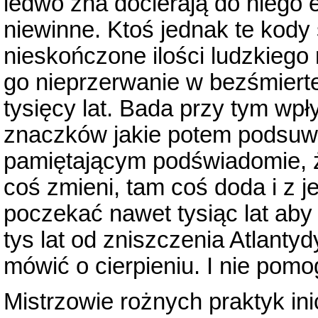
ledwo zna docierają do niego
niewinne. Ktoś jednak te kody 
nieskończone ilości ludzkieg
go nieprzerwanie w bezśmierte
tysięcy lat. Bada przy tym wpł
znaczków jakie potem podsuw
pamiętającym podświadomie, że
coś zmieni, tam coś doda i z j
poczekać nawet tysiąc lat aby 
tys lat od zniszczenia Atlanty
mówić o cierpieniu. I nie pomo
Mistrzowie rożnych praktyk ini