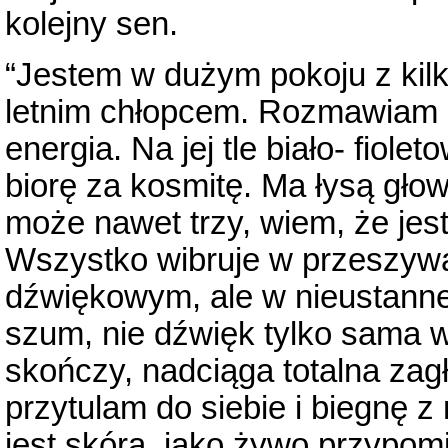
kolejny sen.
“Jestem w dużym pokoju z kil
letnim chłopcem. Rozmawiam z 
energia. Na jej tle biało- fiolet
biorę za kosmitę. Ma łysą głow
może nawet trzy, wiem, że jest
Wszystko wibruje w przeszywa
dźwiękowym, ale w nieustannej w
szum, nie dźwięk tylko sama w
skończy, nadciąga totalna zag
przytulam do siebie i biegnę z
jest skórą, jako żywo przypo