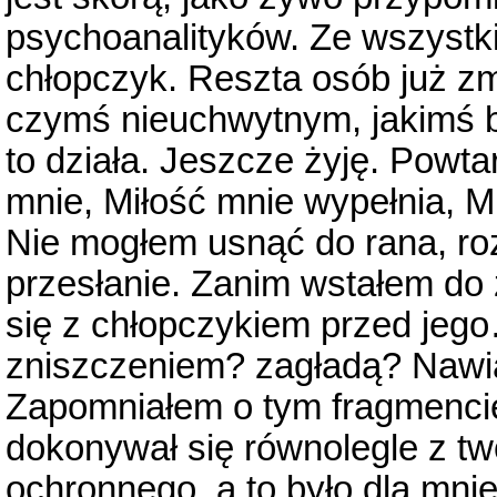
psychoanalityków. Ze wszystkich
chłopczyk. Reszta osób już zm
czymś nieuchwytnym, jakimś b
to działa. Jeszcze żyję. Powt
mnie, Miłość mnie wypełnia, M
Nie mogłem usnąć do rana, ro
przesłanie. Zanim wstałem do 
się z chłopczykiem przed jego
zniszczeniem? zagładą? Nawiąz
Zapomniałem o tym fragmencie 
dokonywał się równolegle z t
ochronnego, a to było dla mnie