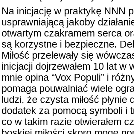
Na inicjację w praktykę NNN p
usprawniającą jakoby działanie
otwartym czakramem serca oraz
są korzystne i bezpieczne. De
Miłość przelewały się wówczas
inicjacji dojrzewałem 10 lat w
mnie opina “Vox Populi” i różn
pomaga pouwalniać wiele ogran
ludzi, że czysta miłość płynie 
dodatek za pomocą symboli i t
co w takim razie otwierałem c
boskiej miłości skoro mogę po