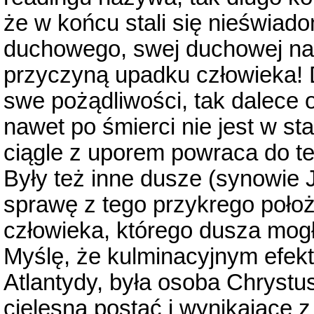
że w końcu stali się nieświa
duchowego, swej duchowej nat
przyczyną upadku człowieka! 
swe pożądliwości, tak dalece o
nawet po śmierci nie jest w st
ciągle z uporem powraca do teg
Były też inne dusze (synowie
sprawę z tego przykrego położ
człowieka, którego dusza mog
Myślę, że kulminacyjnym efekt
Atlantydy, była osoba Chrystusa
cielesną postać i wynikające