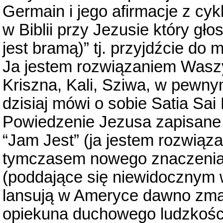
Germain i jego afirmacje z cyk
w Biblii przy Jezusie który gł
jest bramą)” tj. przyjdźcie d
Ja jestem rozwiązaniem Waszyc
Kriszna, Kali, Sziwa, w pewn
dzisiaj mówi o sobie Satia Sa
Powiedzenie Jezusa zapisane 
“Jam Jest” (ja jestem rozwiąz
tymczasem nowego znaczenia
(poddające się niewidocznym 
lansują w Ameryce dawno zma
opiekuna duchowego ludzkości.