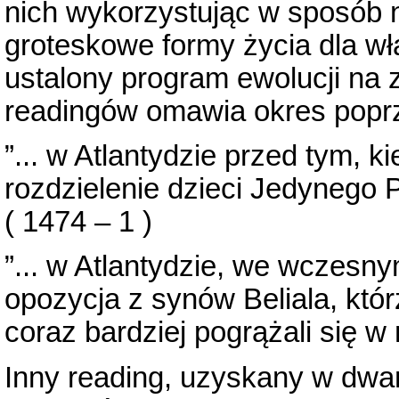
nich wykorzystując w sposób n
groteskowe formy życia dla w
ustalony program ewolucji na zi
readingów omawia okres poprz
”... w Atlantydzie przed tym, k
rozdzielenie dzieci Jedynego P
( 1474 – 1 )
”... w Atlantydzie, we wczesny
opozycja z synów Beliala, któ
coraz bardziej pogrążali się w m
Inny reading, uzyskany w dwan