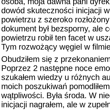
osoba, moja dawna pani dyrekt
dowód skuteczności inicjacji 
powietrzu z szeroko rozłożony
dokument był bezsporny, ale c
powietrzu robił ten facet w us
Tym rozwożący węgiel w filmie
Obudziłem się z przekonaniem,
Poprzez 2 następne noce emoc
szukałem wiedzy u różnych au
moich poszukiwań pomodliłem 
wątpliwości. Była środa. W nie
inicjacji nagrałem, ale w zupeł