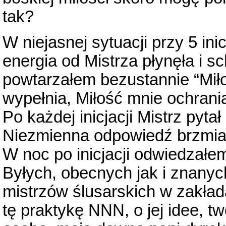
tak?
W niejasnej sytuacji przy 5 in
energia od Mistrza płynęła i s
powtarzałem bezustannie “Miło
wypełnia, Miłość mnie ochrania”
Po każdej inicjacji Mistrz pyta
Niezmienna odpowiedź brzmiał
W noc po inicjacji odwiedzałem
Byłych, obecnych jak i znanyc
mistrzów ślusarskich w zakła
tę praktykę NNN, o jej idee, t