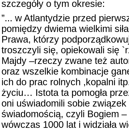
szczegóły o tym okresie:
”... w Atlantydzie przed pierw
pomiędzy dwiema wielkimi sił
Prawa, którzy podporządkowuj
troszczyli się, opiekowali się
Majdy –rzeczy zwane też automa
oraz wszelkie kombinacje gan
ich do prac rolnych ,kopalni itp
życiu… Istota ta pomogła prze
oni uświadomili sobie związek 
świadomością, czyli Bogiem – b
wówczas 1000 lat i widziała w