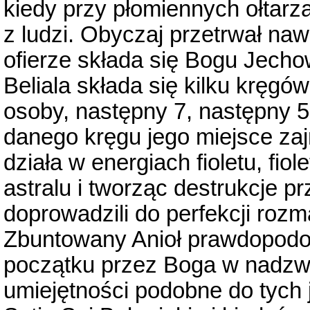
kiedy przy płomiennych ołtarz
z ludzi. Obyczaj przetrwał n
ofierze składa się Bogu Jecho
Beliala składa się kilku kręgó
osoby, następny 7, następny 50
danego kręgu jego miejsce za
działa w energiach fioletu, fio
astralu i tworząc destrukcje pr
doprowadzili do perfekcji rozm
Zbuntowany Anioł prawdopodob
początku przez Boga w nadzwy
umiejętności podobne do tych 