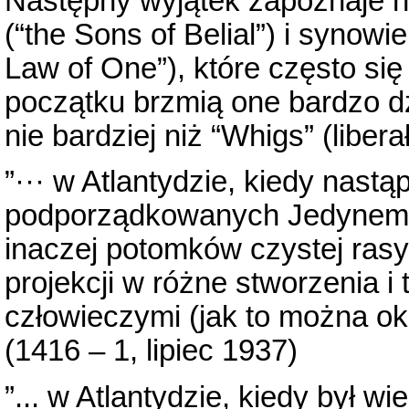
Następny wyjątek zapoznaje n
(“the Sons of Belial”) i synow
Law of One”), które często si
początku brzmią one bardzo d
nie bardziej niż “Whigs” (libera
”··· w Atlantydzie, kiedy nastąp
podporządkowanych Jedynemu 
inaczej potomków czystej rasy 
projekcji w różne stworzenia i 
człowieczymi (jak to można okr
(1416 – 1, lipiec 1937)
”... w Atlantydzie, kiedy był 