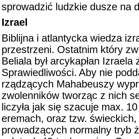
sprowadzić ludzkie dusze na 
Izrael
Biblijna i atlantycka wiedza izr
przestrzeni. Ostatnim który zw
Beliala był arcykapłan Izrael
Sprawiedliwości. Aby nie pod
rządzących Mahabeuszy wypro
zwolenników tworząc z nich 
liczyła jak się szacuje max. 1
eremach, oraz tzw. świeckich, 
prowadzących normalny tryb ży