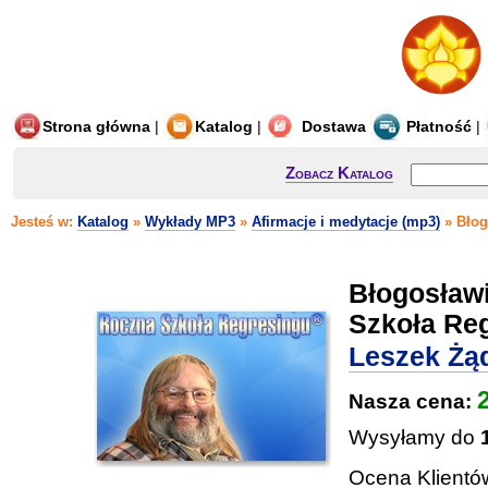
Strona główna
|
Katalog
|
Dostawa
Płatność
|
Zobacz Katalog
Jesteś w:
Katalog
»
Wykłady MP3
»
Afirmacje i medytacje (mp3)
» Błog
Błogosław
Szkoła Reg
Leszek Żą
Nasza cena:
Wysyłamy do
Ocena Klientó