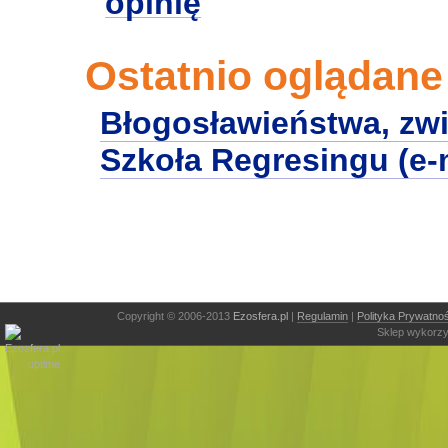
opinię
Ostatnio oglądane
Błogosławieństwa, zw
Szkoła Regresingu (e
Copyright © 2006-2013
Ezosfera.pl
|
Regulamin
|
Polityka Prywatnoś
Sklep wykorzy