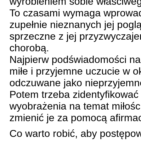
wyrobieniem sobie właściweg
To czasami wymaga wprowad
zupełnie nieznanych jej pog
sprzeczne z jej przyzwyczaje
chorobą.
Najpierw podświadomości nal
miłe i przyjemne uczucie w ok
odczuwane jako nieprzyjemne,
Potem trzeba zidentyfikować
wyobrażenia na temat miłości
zmienić je za pomocą afirmacji
Co warto robić, aby postępo