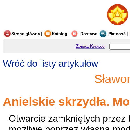
Strona główna
|
Katalog
|
Dostawa
Płatność
|
Zobacz Katalog
Wróć do listy artykułów
Sławo
Anielskie skrzydła. Mo
Otwarcie zamkniętych przez ty
możliwe poprzez własną modl