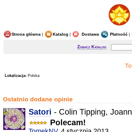
Strona główna
|
Katalog
|
Dostawa
Płatność
|
Zobacz Katalog
T
Lokalizacja:
Polska
Ostatnio dodane opinie
Satori
- Colin Tipping, Joann
Polecam!
TomekNV
, 4 stycznia 2013