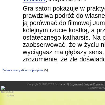
Gra satori pokazuje w prakty
prawdziwa podróż do własn
ją porównać do filmowej Juma
kolejnym rzucie kostką, a p
ostatecznego katharsis. Na p
zaobserwować, że w życiu ni
wyciągasz ma głębszy sens, 
zrozumienie, że złe doświadc
Zobacz wszystkie moje opinie
(5)
Copyright © 2006-2013
Ezosfera.pl
|
Regulamin
|
Polityka Prywatnoś
Sklep wykorzy