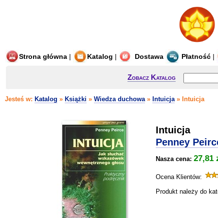
Strona główna
|
Katalog
|
Dostawa
Płatność
|
Zobacz Katalog
Jesteś w:
Katalog
»
Książki
»
Wiedza duchowa
»
Intuicja
» Intuicja
Intuicja
Penney Peirc
27,81 
Nasza cena:
Ocena Klientów:
Produkt należy do kat