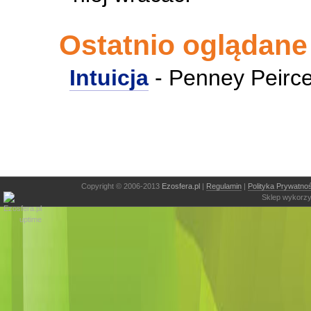
Ostatnio oglądane
Intuicja
- Penney Peirc
Copyright © 2006-2013
Ezosfera.pl
|
Regulamin
|
Polityka Prywatnoś
Sklep wykorzy