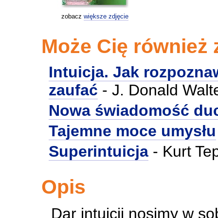
zobacz
większe zdjęcie
Może Cię również 
Intuicja. Jak rozpozn
zaufać
- J. Donald Walt
Nowa świadomość du
Tajemne moce umysłu
Superintuicja
- Kurt Te
Opis
Dar intuicji nosimy w so