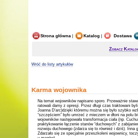
Strona główna
|
Katalog
|
Dostawa
Zobacz Katalo
Wróć do listy artykułów
Karma wojownika
Na temat wojowników napisano sporo. Przeważnie stawali
ratowali damy z opresji. Przez długi czas traktowani byl
Joanna D’arc)dzięki któremu można się było szybko wz
“szczęściem” było umrzeć z mieczem w dłoni na polu bit
wojowników następowała transformacja ciała (np. Cuchul
praktykowanie łączenie stanów “duchowych” z zabijaniem,
rozwoju duchowego (zdarza się to również i dziś). Inna g
Zdarzało się ze specjalnie przeszkoleni wojownicy, toc
u magów).