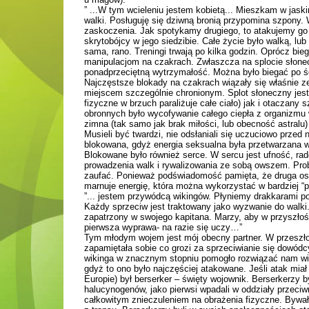
” ...W tym wcieleniu jestem kobietą... Mieszkam w jaskin
walki. Posługuję się dziwną bronią przypomina szpony. 
zaskoczenia. Jak spotykamy drugiego, to atakujemy go o
skrytobójcy w jego siedzibie. Całe życie było walką, lub
sama, rano. Treningi trwają po kilka godzin. Oprócz bie
manipulacjom na czakrach. Zwłaszcza na splocie słonec
ponadprzeciętną wytrzymałość. Można było biegać po śc
Najczęstsze blokady na czakrach wiązały się właśnie z
miejscem szczególnie chronionym. Splot słoneczny jest
fizyczne w brzuch paraliżuje całe ciało) jak i otaczan
obronnych było wycofywanie całego ciepła z organizmu w
zimna (tak samo jak brak miłości, lub obecność astralu
Musieli być twardzi, nie odsłaniali się uczuciowo przed
blokowana, gdyż energia seksualna była przetwarzana w
Blokowane było również serce. W sercu jest ufność, ra
prowadzenia walk i rywalizowania ze sobą owszem. Probl
zaufać. Ponieważ podświadomość pamięta, że druga osob
marnuje energię, która można wykorzystać w bardziej “p
”... jestem przywódcą wikingów. Płyniemy drakkarami po
Każdy sprzeciw jest traktowany jako wyzwanie do walki.
zapatrzony w swojego kapitana. Marzy, aby w przyszłośc
pierwsza wyprawa- na razie się uczy…”
Tym młodym wojem jest mój obecny partner. W przeszło
zapamiętała sobie co grozi za sprzeciwianie się dowódc
wikinga w znacznym stopniu pomogło rozwiązać nam wiel
gdyż to ono było najczęściej atakowane. Jeśli atak mia
Europie) był berserker – święty wojownik. Berserkerzy 
halucynogenów, jako pierwsi wpadali w oddziały przeciwn
całkowitym znieczuleniem na obrażenia fizyczne. Bywało