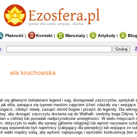
Płatność
|
Kontakt
|
Warsztaty
|
Artykuły
|
Blo
g
ela kruchowska
 się głównymi bohaterami legend i sag, dostępowali zaszczytów, spotykali s
i jak elita, parająca się typowo męskim zajęciem (choć zdażały się i wojujące 
bogacić, zdobyć sławę, zasiąść wśród bogów i przejść do legendy. Dla wiki
wy, aby dostąpić zaszczytu dostania się do Walhalli- siedziby boga Odyna. W
ain u celtów) lub posiadali nadprzyrodzone umiejętności. W wielu miejscach 
 dotyczyło to walki dla sprawy (głównie religijnej) lub wprost nazywano sztu
rupą wojowników byli najemnicy (zabijający dla pieniędzy) lub wojujące ze sob
zyli walki między sobą, aby wyłonić najlepszego i wytrzebić konkurencję (te