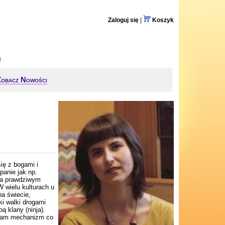
Zaloguj się
|
Koszyk
g
Zobacz Nowości
ię z bogami i
panie jak np.
nga prawdziwym
 wielu kulturach u
na świecie,
ki walki drogami
ą klany (ninja).
n sam mechanizm co