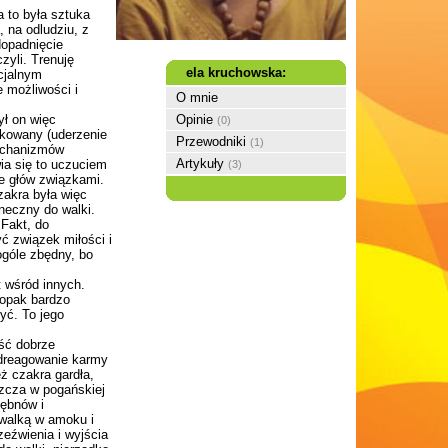
a to była sztuka
 na odludziu, z
dopadnięcie
zyli. Trenuję
ela kruchowska:
ecjalnym
 możliwości i
O mnie
ył on więc
Opinie
(0)
akowany (uderzenie
Przewodniki
(1)
mechanizmów
Artykuły
ia się to uczuciem
(3)
ie głów związkami.
zakra była więc
neczny do walki.
 Fakt, do
ć związek miłości i
ogóle zbędny, bo
t wśród innych.
łopak bardzo
yć. To jego
ść dobrze
Odreagowanie karmy
ż czakra gardła,
szcza w pogańskiej
bębnów i
 walką w amoku i
eźwienia i wyjścia