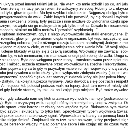
i ukryta przed innymi takimi jak ja. Nie wiem kto mnie szkolił i po co, ani jak
Wiem że są inni tacy jak ja i wiem że walczymy ze sobą. Robimy to z ukrycia,
d tyłu, głównie gardło. Ma być szybko i skutecznie. Najgorszą obelgą było 
 przygotowaniem do walki. Zabić innych i nie pozwolić, by cię dorwali i wykońc
gania i ćwiczeń z bronią, były jeszcze i inne możliwe do wykonania dzięki sp
znym, rozwijało się go maksymalnie jak tylko można. Dawało to niesamowite
ianach, skakać na kilka metrów i “powalać” szybkością...”
e splotem słonecznym, gdyż z niego wyprowadzało się ataki energetyczne. B
 również, głównym generatorem ciepła w organizmie, był więc najczęściej at
y szczególną ochroną (także różnego rodzaju tarczami astralnymi) Jednym z 
 jedno miejsce w ciele, w celu zmniejszenia odczuwania bólu. W sesji objaw
) Kolejne blokady wiązały się z czakrą sakralną. Wojownicy nie zawracali sob
 nikim by, w ich mniemaniu, nie marnować energii potrzebnej do walki. Druga c
 niszczącą. Była ona wciągana przez stopy i transformowana przez splot sło
dość i miłość, uczucia uznawane przez wojowników za zbędne i nieprzydatne.
em pojawia się za to gdy w przyszłym wcieleniu, byli wojownicy chcą założy
a jest rywalem a seks służy tylko i wyłącznie zdobyciu władzy (lub jest w 
ożyteczny” sposób) ciężko jest stworzyć związek który nie jest polem bitwy.
 Bałtyku na kolejną łupieżcą wyprawę. Jako dowódca sieję postrach i respek
 A i niejeden łeb poleciał podczas walk na topory. Jest tam również młody ch
i-gdy będzie starszy, by taki jak on i zająć jego miejsce. Być może wywalcz
ści, gdy zdarzała nam się kłótnia zawsze wychodziło na moje (podświadomo
y). Było to przyczyną wielu napięć i różnych niemiłych sytuacji w związku. 
e spraw, które bardzo utrudniały nam wspólne życie. Blokowana była równie
ł być szybki i skuteczny, to tylko tam. Specyficznym typem wojownika (zwła
byli przeznaczeni na pierwszy ogień. Wprowadzani w transy za pomocą bicia 
ika siejąc śmierć. Znajdowali się w tzw. szale bojowym, który przejawiał się
, że berserker walczył mając połamane zebra i nie czując nic do czasu wytrz