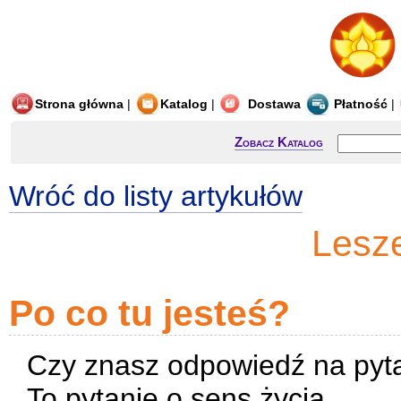
Strona główna
|
Katalog
|
Dostawa
Płatność
|
Zobacz Katalog
Wróć do listy artykułów
Lesz
Po co tu jesteś?
Czy znasz odpowiedź na pytan
To pytanie o sens życia.