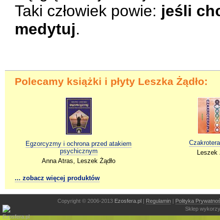
Taki człowiek powie:
jeśli c
medytuj
.
Polecamy książki i płyty Leszka Żądło:
Czakrotera
Egzorcyzmy i ochrona przed atakiem
psychicznym
Leszek 
Anna Atras, Leszek Żądło
... zobacz więcej produktów
Copyright © 2006-2013
Ezosfera.pl
|
Regulamin
|
Polityka Prywatnoś
Sklep wykorzy