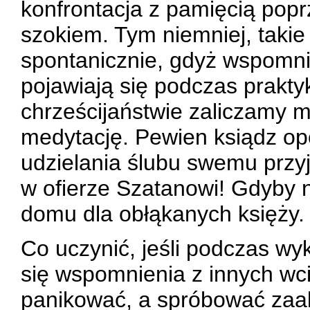
konfrontacja z pamięcią pop
szokiem. Tym niemniej, takie 
spontanicznie, gdyż wspomni
pojawiają się podczas praktyk
chrześcijaństwie zaliczamy m
medytację. Pewien ksiądz op
udzielania ślubu swemu przyja
w ofierze Szatanowi! Gdyby ni
domu dla obłąkanych księży.
Co uczynić, jeśli podczas wy
się wspomnienia z innych wc
panikować, a spróbować zaak