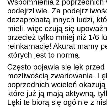
Wspomnienia z poprzednich w
podejrzliwie. Za podejrzliwośc
dezaprobatą innych ludzi, kt
mieli, więc czują się upoważ
przecież tylko mniej niż 1/6 
reinkarnację! Akurat mamy p
których jest to normą.
Często pojawia się lęk prze
możliwością zwariowania. Lę
poprzednich wcieleń okazują s
które już ją mają aktywną, ty
Lęki te biorą się ogólnie z n