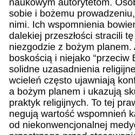
naukowym autorytetom. Osoby
sobie i bożemu prowadzeniu, 
nimi. Ich wspomnienia bowiem
dalekiej przeszłości stracili t
niezgodzie z bożym planem. 
boskością i niejako “przeciw
solidne uzasadnienia religij
wcieleń często ujawniają konf
a bożym planem i ukazują sk
praktyk religijnych. To tej pr
negują wartość wspomnień ka
od niekonwencjonalnej medyc