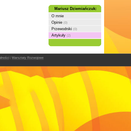
Mariusz Dziemiańczuk:
O mnie
Opinie
(0)
Przewodniki
(0)
Artykuły
(2)
alności
|
Warsztaty Rozwojowe