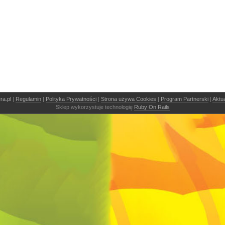
ra.pl
|
Regulamin
|
Polityka Prywatności
|
Strona używa Cookies
|
Program Partnerski
|
Aktu
Sklep wykorzystuje technologię
Ruby On Rails