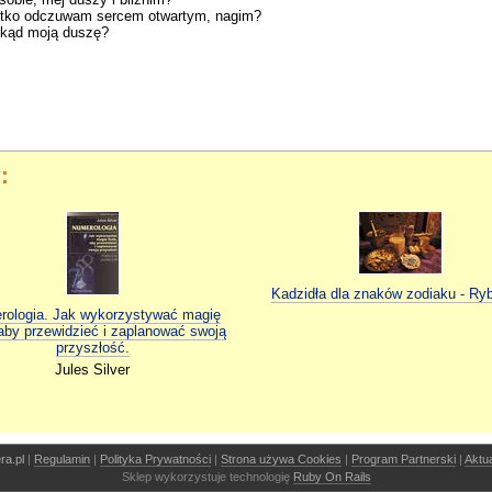
ystko odczuwam sercem otwartym, nagim?
dokąd moją duszę?
:
Kadzidła dla znaków zodiaku - Ry
ologia. Jak wykorzystywać magię
 aby przewidzieć i zaplanować swoją
przyszłość.
Jules Silver
ra.pl
|
Regulamin
|
Polityka Prywatności
|
Strona używa Cookies
|
Program Partnerski
|
Aktu
Sklep wykorzystuje technologię
Ruby On Rails