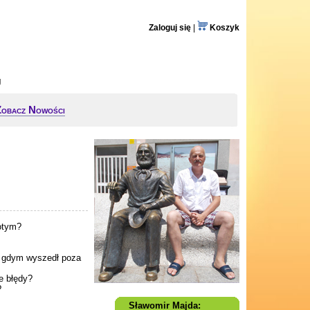
Zaloguj się
|
Koszyk
g
Zobacz Nowości
otym?
, gdym wyszedł poza
e błędy?
?
Sławomir Majda: