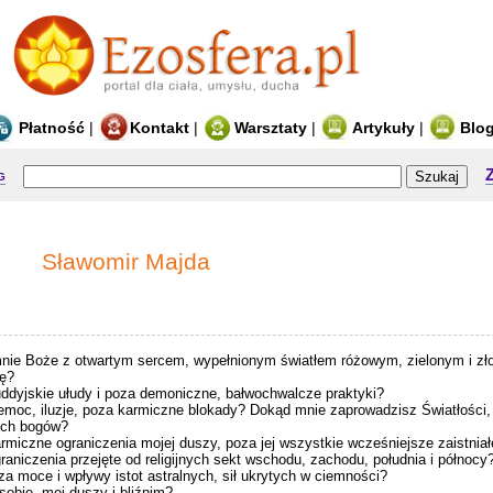
Płatność
|
Kontakt
|
Warsztaty
|
Artykuły
|
Blo
g
Sławomir Majda
nie Boże z otwartym sercem, wypełnionym światłem różowym, zielonym i zł
zę?
dyjskie ułudy i poza demoniczne, bałwochwalcze praktyki?
moc, iluzje, poza karmiczne blokady? Dokąd mnie zaprowadzisz Światłości
ych bogów?
iczne ograniczenia mojej duszy, poza jej wszystkie wcześniejsze zaistniał
iczenia przejęte od religijnych sekt wschodu, zachodu, południa i północy
 moce i wpływy istot astralnych, sił ukrytych w ciemności?
obie, mej duszy i bliźnim?