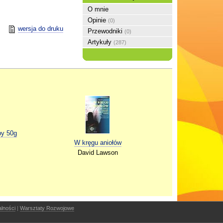
O mnie
Opinie
(0)
wersja do druku
Przewodniki
(0)
Artykuły
(287)
by 50g
W kręgu aniołów
David Lawson
alności
|
Warsztaty Rozwojowe