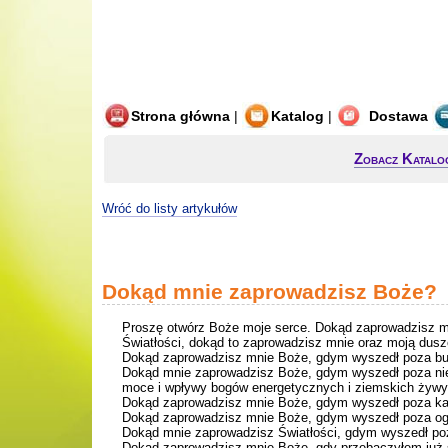
Strona główna
|
Katalog
|
Dostawa
Zobacz Katalo
Wróć do listy artykułów
Dokąd mnie zaprowadzisz Boże?
Proszę otwórz Boże moje serce. Dokąd zaprowadzisz m
Światłości, dokąd to zaprowadzisz mnie oraz moją dus
Dokąd zaprowadzisz mnie Boże, gdym wyszedł poza bud
Dokąd mnie zaprowadzisz Boże, gdym wyszedł poza nie
moce i wpływy bogów energetycznych i ziemskich żyw
Dokąd zaprowadzisz mnie Boże, gdym wyszedł poza karm
Dokąd zaprowadzisz mnie Boże, gdym wyszedł poza ogran
Dokąd mnie zaprowadzisz Światłości, gdym wyszedł poza
Dokąd zaprowadzisz mnie Boże, gdy przebaczyłem już s